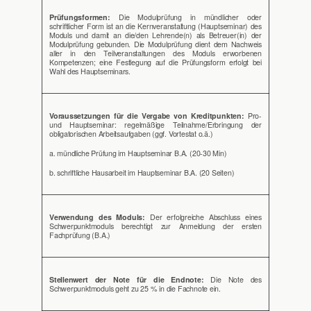
Prüfungsformen:
Die Modulprüfung in mündlicher oder
schriftlicher Form ist an die Kernveranstaltung (Hauptseminar) des
Moduls und damit an die/den Lehrende(n) als Betreuer(in) der
Modulprüfung gebunden. Die Modulprüfung dient dem Nachweis
aller in den Teilveranstaltungen des Moduls erworbenen
Kompetenzen; eine Festlegung auf die Prüfungsform erfolgt bei
Wahl des Hauptseminars.
Voraussetzungen für die Vergabe von Kreditpunkten:
Pro-
und Hauptseminar: regelmäßige Teilnahme/Erbringung der
obligatorischen Arbeitsaufgaben (ggf. Vortestat o.ä.)
a. mündliche Prüfung im Hauptseminar B.A. (20-30 Min)
b. schriftliche Hausarbeit im Hauptseminar B.A. (20 Seiten)
Verwendung des Moduls:
Der erfolgreiche Abschluss eines
Schwerpunktmoduls berechtigt zur Anmeldung der ersten
Fachprüfung (B.A.)
Stellenwert der Note für die Endnote:
Die Note des
Schwerpunktmoduls geht zu 25 % in die Fachnote ein.