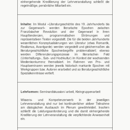
einhergehende Kreditierung der Lehrveranstaltung schließt die
regelmäßige, persönliche Mitarbeit ein.
Inhalte:
Im Modul »Literaturgeschichte des 19. Jahrhunderts bis
zur Gegenwart« werden literarische Epochen zwischen
Französischer Revolution und der Gegenwart in ihren
Haupttendenzen, programmatischen Strömungen und
repräsentativen Texten vorgestellt. Die für die beiden Jahrhunderte
wesentlichen Konzeptualisierungen von Literatur (etwa Romantik,
Realismus, Avantgarde) werden vorgestellt und gleichermaßen als
literaturgeschichtliche Epochenbegriffe problematisiert; ebenso
werden Differenzierungsprozesse im literarischen Feld
(Unterhaltungs-, Sub- und Hochkultur) im Kontext der wachsenden
Medienkonkurrenz thematisiert. Im Rahmen von Pro- und
Hauptseminaren werden jeweils historisch markante Epochen mit
Werkgruppen bzw. Autoren erarbeitet und so literaturgeschichtliche
Spezialkenntnisse vertieft.
Lehrformen:
Seminardiskussion/-arbeit, Kleingruppenarbeit
Wissens- und Kompetenzerwerb in der jeweiligen
Lehrveranstaltung sind nur bei kontinuierlicher aktiver Teilnahme
am dialogischen Austausch im Plenum gewährleistet. Insofern
schließt die Leistungsanforderung und die damit einhergehende
Kreditierung der Lehrveranstaltung die verpflichtende Anwesenheit
ein.