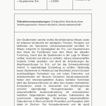
+ Hauptseminar B.A.
+ 2 SWS
HS 20-
Teilnahmevoraussetzungen:
Erfolgreicher Abschluss eines
Vertiefungsmoduls »Neuere deutsche Literaturwissenschaft«
Den Studierenden werden breites literarhistorisches Wissen sowie
ein kritisches Verständnis der wichtigsten Theorien, Prinzipien und
Methoden der historischen Literaturwissenschaft vermittelt, ihr
Wissen entspricht im Spezialgebiet der Pro- und Hauptseminare
dem Stand der Fachliteratur bzw. dem Stand der aktuellen
Forschung. Damit sind die Studierenden in der Lage ihr Wissen
vertikal, horizontal und lateral zu vertiefen, daraus wissenschaftlich
fundierte Urteile abzuleiten und damit die Anforderungen der
Abschlussprüfungen im B.A., auf die das Schwerpunktmodul
hinführt, in eigenständiger Erarbeitung zu erfüllen. Gleichzeitig
bauen Studierende im Hinblick auf das Berufsfeld Lehramt Deutsch
anschlussfähiges Fachwissen aus und nutzen Erkenntnis- und
Arbeitsmethoden der Neueren Deutschen Literaturwissenschaft.
Neben dem interessengeleiteten Ausbau fachlicher Kenntnisse
dient das Schwerpunktmodul vor allem dem Ausbau methodischer
Kompetenzen, wobei im Unterschied zum Vertiefungsmodul
vermehrt eigenständige Herangehensweisen bei der
wissenschaftlichen Auseinandersetzung mit exemplarischen
fachlichen Gegenständen eingeübt werden. Insbesondere die
zunehmende eigenständige Verwendung wissenschaftlicher
Diskursformen in Wort und Schrift (Produktion und Rezeption) steht
dabei im Zentrum. Der Kompetenzerwerb und die damit