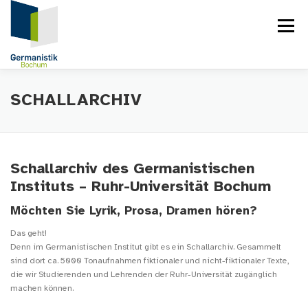
Zum
Inhalt
Menü
springen
STARTSEITE
DGSS-TAGUNG 25.-28.09.2014
SCHALLARCHIV
INTERNATIONAL COLLOQUIUM ON COMMUNICATION (ICC)
Schallarchiv des Germanistischen
Instituts – Ruhr-Universität Bochum
AKTUELLES
VERÖFFENTLICHUNGEN
Möchten Sie Lyrik, Prosa, Dramen hören?
Das geht!
Denn im Germanistischen Institut gibt es ein Schallarchiv. Gesammelt
VITA VON ANNETTE MÖNNICH
SCHALLARCHIV
sind dort ca. 5000 Tonaufnahmen fiktionaler und nicht-fiktionaler Texte,
die wir Studierenden und Lehrenden der Ruhr-Universität zugänglich
machen können.
REZITATIONEN