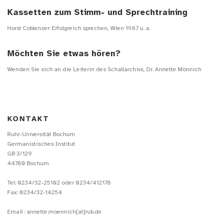
Kassetten zum Stimm- und Sprechtraining
Horst Coblenzer: Erfolgreich sprechen, Wien 1987 u. a.
Möchten Sie etwas hören?
Wenden Sie sich an die Leiterin des Schallarchivs, Dr. Annette Mönnich
KONTAKT
Ruhr-Universität Bochum
Germanistisches Institut
GB 3/129
44780 Bochum
Tel: 0234/32-25102 oder 0234/412178
Fax: 0234/32-14254
Email : annette.moennich[at]rub.de