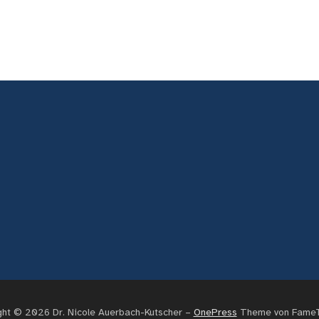
ght © 2026 Dr. Nicole Auerbach-Kutscher
–
OnePress
Theme von Fame