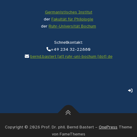
Germanistisches Institut
der
Fakultät für Philologie
der
Ruhr-Universität Bochum
Schnellkontakt:
+49 234 32-22880
bernd.bastert [at] ruhr-uni-bochum [dot] de
Copyright © 2026 Prof. Dr. phil. Bernd Bastert
–
OnePress
Theme
von FameThemes