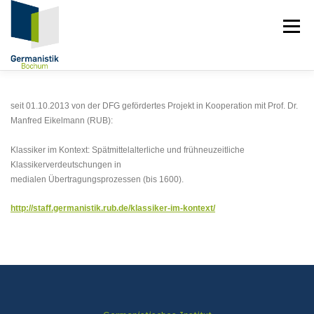
Zum
Inhalt
Menü
springen
PROF. DR. PHIL. BERND BASTERT
BIOGRAPHIE
seit 01.10.2013 von der DFG gefördertes Projekt in Kooperation mit Prof. Dr.
Manfred Eikelmann (RUB):
PUBLIKATIONEN
FORSCHUNG
LEHRE
Klassiker im Kontext: Spätmittelalterliche und frühneuzeitliche
Klassikerverdeutschungen in
medialen Übertragungsprozessen (bis 1600).
MITARBEITENDE
KONTAKT
http://staff.germanistik.rub.de/klassiker-im-kontext/