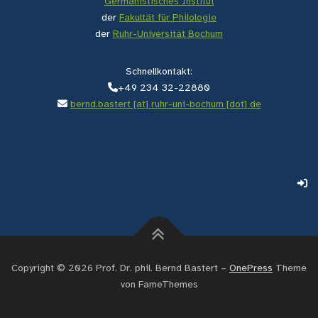
Germanistisches Institut
der
Fakultät für Philologie
der
Ruhr-Universität Bochum
Schnellkontakt:
+49 234 32-22880
bernd.bastert [at] ruhr-uni-bochum [dot] de
Copyright © 2026 Prof. Dr. phil. Bernd Bastert
–
OnePress
Theme
von FameThemes