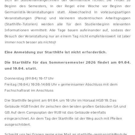
sich an Studienanfänger:innen der Germanistik richtet. Sie findet zu
Beginn des Semesters, in der Regel eine Woche vor Beginn der
Germanistik-Veranstaltungen statt. Abwechselnd in vorlesungsartigen
Veranstaltungen (Plena) und kleineren studentischen Arbeitsgruppen
(Starthilfe-Tutorien) werden alle für den Studienbeginn relevanten
Informationen vermittelt. Alle Tage bauen aufeinander auf, sodass der
Besuch der Veranstaltung nur an einem Tag nicht empfehlenswert ist (aber
immer noch besser als nichts)!
Eine Anmeldung zur Starthilfe ist nicht erforderlich.
Die Starthilfe für das Sommersemester 2026 findet am 09.04.
und 10.04. statt.
Donnerstag (09.04) 10-17 Uhr
Freitag (10.04.) 10:30-14:00 Uhr + gemeinsamer Abschluss mit dem
Fachschaftsrat im Anschluss
Die Starthilfe beginnt am 09.04. um 10 Uhr im Hörsaal HGB 10. Das
Gebäude HGB findet ihr zwischen den beiden großen Gebäuden GA und
GB. Auf dem Campusplan der RUB ist das Gebäude ebenfalls
eingezeichnet. An dem Tag der Starthilfe ist der Weg auch mit Pfeilen
ausgeschildert.
Schreibt uns bei Fragen gerne eine Mail an starthilfe-germanistik@rub.de