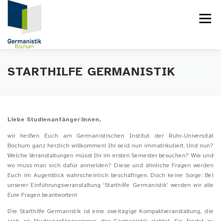
Zum
Inhalt
Menü
springen
STARTSEITE
TUTORIENPROGRAMM
STARTHILFE GERMANISTIK
STARTHILFE GERMANISTIK
Liebe Studienanfänger:innen,
wir heißen Euch am Germanistischen Institut der Ruhr-Universität
SEMESTERTUTORIEN
TUTORIUMSREADER
Bochum ganz herzlich willkommen! Ihr seid nun immatrikuliert. Und nun?
Welche Veranstaltungen müsst Ihr im ersten Semester besuchen? Wie und
wo muss man sich dafür anmelden? Diese und ähnliche Fragen werden
Euch im Augenblick wahrscheinlich beschäftigen. Doch keine Sorge: Bei
SERVICE UND FAQ
unserer Einführungsveranstaltung ‘Starthilfe Germanistik’ werden wir alle
Eure Fragen beantworten!
Die Starthilfe Germanistik ist eine zweitägige Kompaktveranstaltung, die