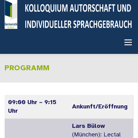
Zum
Inhalt
springen
Menü
STARTSEITE
ANMELDUNG
PROGRAMM
RUHR-UNIVERSITÄT BOCHUM
PROGRAMM
09:00 Uhr – 9:15
Ankunft/Eröffnung
Uhr
ANREISE
SIGHTSEEING IN BOCHUM
Lars Bülow
(München): Lectal
HOTELEMPFEHLUNGEN