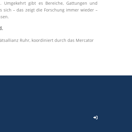
rd. Umgekehrt gibt es Bereiche, Gattungen und
s sich – das zeigt die Forschung immer wieder –
ssen.
d.
ätsallianz Ruhr, koordiniert durch das Mercator