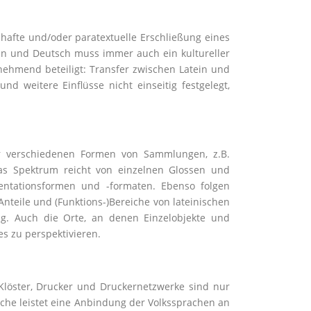
hafte und/oder paratextuelle Erschließung eines
ein und Deutsch muss immer auch ein kultureller
nehmend beteiligt: Transfer zwischen Latein und
 weitere Einflüsse nicht einseitig festgelegt,
er verschiedenen Formen von Sammlungen, z.B.
Das Spektrum reicht von einzelnen Glossen und
sentationsformen und -formaten. Ebenso folgen
teile und (Funktions-)Bereiche von lateinischen
ig. Auch die Orte, an denen Einzelobjekte und
es zu perspektivieren.
d Klöster, Drucker und Druckernetzwerke sind nur
che leistet eine Anbindung der Volkssprachen an