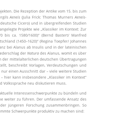
jekten. Die Rezeption der Antike vom 15. bis zum
ergils
Aeneis
(Julia Frick: Thomas Murners
Aeneis
-
 deutsche Cicero) und in übergreifenden Studien
ngelegte Projekte wie „Klassiker im Kontext: Zur
70 bis ca. 1580/1600)“ (Bernd Bastert/ Manfred
schland (1450–1620)“ (Regina Toepfer/ Johannes
anz bei Alanus ab Insulis und in der lateinischen
iederschlag der
Natura
des Alanus, womit es über
m der mittelalterlichen deutschen Übertragungen
ellt, beschreibt Vorlagen, Verdeutschungen und
 nur einen Ausschnitt dar – viele weitere Studien
– hier kann insbesondere „Klassiker im Kontext“
nd Volkssprache neu diskutieren muss.
, aktuelle Interessenschwerpunkte zu bündeln und
che weiter zu führen. Der umfassende Ansatz des
t der jüngeren Forschung zusammenbringen. So
timmte Schwerpunkte produktiv zu machen sind: