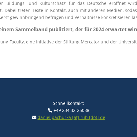
r ‚Bildungs- und Kulturschatz‘ für das Deutsche eröffnet wi
t. Dabei treten Texte in Kontakt, auch mit anderen Medien, sodas
erst gewinnbringend befragen und Verhältnisse konkretisieren la
einem Sammelband publiziert, der für 2024 erwartet wir
ng Faculty, eine Initiative der Stiftung Mercator und der Universit
Schnellkontakt:
+49 234 32-25088
daniel.pachurka [at] rub [dot] de