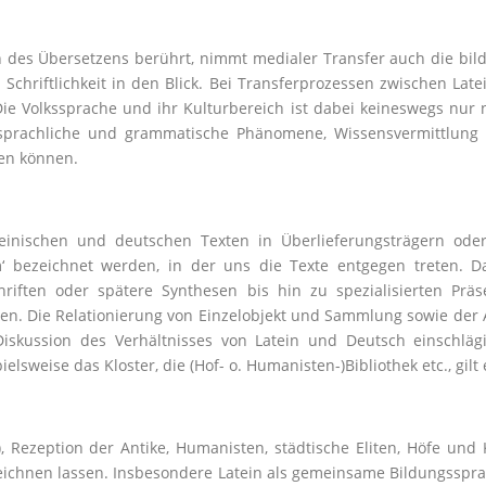
 des Übersetzens berührt, nimmt medialer Transfer auch die bild
Schriftlichkeit in den Blick. Bei Transferprozessen zwischen Lat
Die Volkssprache und ihr Kulturbereich ist dabei keineswegs nur 
sprachliche und grammatische Phänomene, Wissensvermittlung und
en können.
einischen und deutschen Texten in Überlieferungsträgern od
‘ bezeichnet werden, in der uns die Texte entgegen treten. 
hriften oder spätere Synthesen bis hin zu spezialisierten Prä
n. Die Relationierung von Einzelobjekt und Sammlung sowie der An
iskussion des Verhältnisses von Latein und Deutsch einschläg
weise das Kloster, die (Hof- o. Humanisten-)Bibliothek etc., gilt 
n), Rezeption der Antike, Humanisten, städtische Eliten, Höfe un
zeichnen lassen. Insbesondere Latein als gemeinsame Bildungsspra