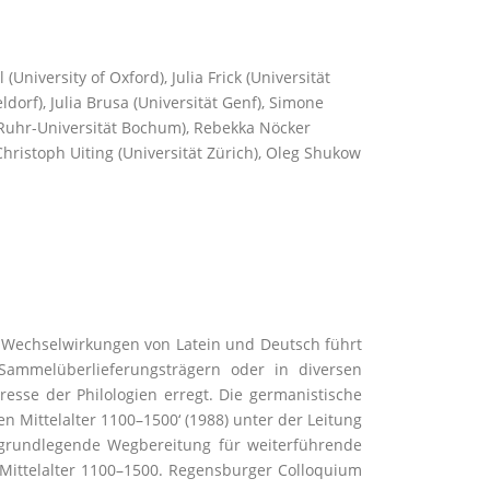
niversity of Oxford), Julia Frick (Universität
orf), Julia Brusa (Universität Genf), Simone
g (Ruhr-Universität Bochum), Rebekka Nöcker
hristoph Uiting (Universität Zürich), Oleg Shukow
 Wechselwirkungen von Latein und Deutsch führt
ammelüberlieferungsträgern oder in diversen
eresse der Philologien erregt. Die germanistische
 Mittelalter 1100–1500‘ (1988) unter der Leitung
grundlegende Wegbereitung für weiterführende
n Mittelalter 1100–1500. Regensburger Colloquium