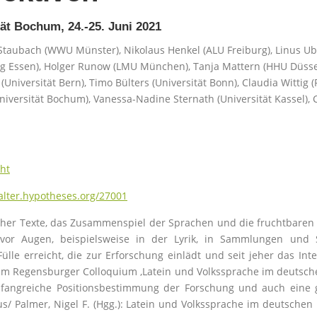
ät Bochum, 24.-25. Juni 2021
Staubach (WWU Münster), Nikolaus Henkel (ALU Freiburg), Linus Ubl (U
rg Essen), Holger Runow (LMU München), Tanja Mattern (HHU Düsseld
 (Universität Bern), Timo Bülters (Universität Bonn), Claudia Witti
niversität Bochum), Vanessa-Nadine Sternath (Universität Kassel), C
ht
lalter.hypotheses.org/27001
her Texte, das Zusammenspiel der Sprachen und die fruchtbaren
vor Augen, beispielsweise in der Lyrik, in Sammlungen und S
lle erreicht, die zur Erforschung einlädt und seit jeher das Int
m Regensburger Colloquium ‚Latein und Volkssprache im deutschen
mfangreiche Positionsbestimmung der Forschung und auch eine 
aus/ Palmer, Nigel F. (Hgg.): Latein und Volkssprache im deutsche