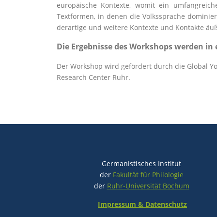
europäische Kontexte, womit ein umfangreiche
Textformen, in denen die Volkssprache dominier
derartige und weitere Kontexte und Kontakte äuß
Die Ergebnisse des Workshops werden in 
Der Workshop wird gefördert durch die Global You
Research Center Ruhr.
Germanistisches Institut
der
Fakultät für Philologie
der
Ruhr-Universität Bochum
Impressum & Datenschutz