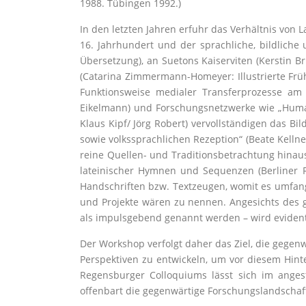
1988. Tübingen 1992.)
In den letzten Jahren erfuhr das Verhältnis von
16. Jahrhundert und der sprachliche, bildliche
Übersetzung), an Suetons Kaiserviten (Kerstin Br
(Catarina Zimmermann-Homeyer: Illustrierte Früh
Funktionsweise medialer Transferprozesse am B
Eikelmann) und Forschungsnetzwerke wie „Human
Klaus Kipf/ Jörg Robert) vervollständigen das Bi
sowie volkssprachlichen Rezeption“ (Beate Kelln
reine Quellen- und Traditionsbetrachtung hinau
lateinischer Hymnen und Sequenzen (Berliner R
Handschriften bzw. Textzeugen, womit es umfangre
und Projekte wären zu nennen. Angesichts des g
als impulsgebend genannt werden – wird evident,
Der Workshop verfolgt daher das Ziel, die gegen
Perspektiven zu entwickeln, um vor diesem Hint
Regensburger Colloquiums lässt sich im ange
offenbart die gegenwärtige Forschungslandscha