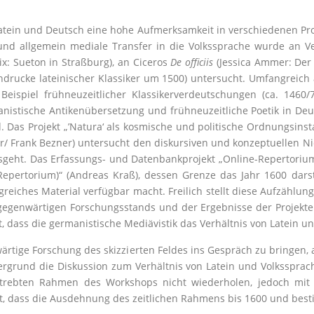
 Latein und Deutsch eine hohe Aufmerksamkeit in verschiedenen Pro
 und allgemein mediale Transfer in die Volkssprache wurde an V
ix: Sueton in Straßburg), an Ciceros
De officiis
(Jessica Ammer: Der
drucke lateinischer Klassiker um 1500) untersucht. Umfangreich a
eispiel frühneuzeitlicher Klassikerverdeutschungen (ca. 1460/
istische Antikenübersetzung und frühneuzeitliche Poetik in Deut
ld. Das Projekt „’Natura‘ als kosmische und politische Ordnungsinst
er/ Frank Bezner) untersucht den diskursiven und konzeptuellen N
sgeht. Das Erfassungs- und Datenbankprojekt „Online-Repertoriu
epertorium)“ (Andreas Kraß), dessen Grenze das Jahr 1600 darst
iches Material verfügbar macht. Freilich stellt diese Aufzählung
egenwärtigen Forschungsstands und der Ergebnisse der Projekte 
 dass die germanistische Mediävistik das Verhältnis von Latein u
wärtige Forschung des skizzierten Feldes ins Gespräch zu bringen
ergrund die Diskussion zum Verhältnis von Latein und Volksspra
strebten Rahmen des Workshops nicht wiederholen, jedoch mi
ft, dass die Ausdehnung des zeitlichen Rahmens bis 1600 und bes