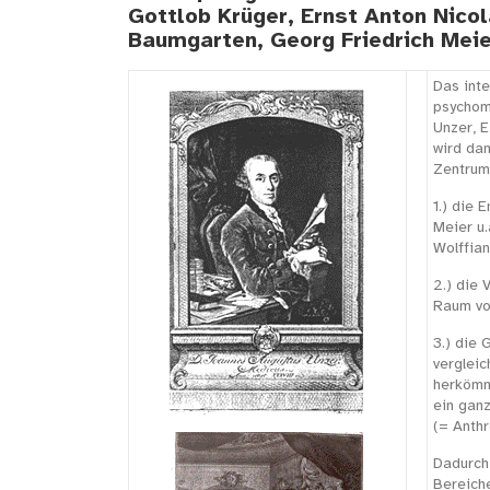
Gottlob Krüger, Ernst Anton Nicol
Baumgarten, Georg Friedrich Meie
Das inte
psychome
Unzer, E
wird dam
Zentrum
1.) die
Meier u.
Wolffian
2.) die
Raum von
3.) die 
vergleic
herkömml
ein gan
(= Anthr
Dadurch 
Bereich