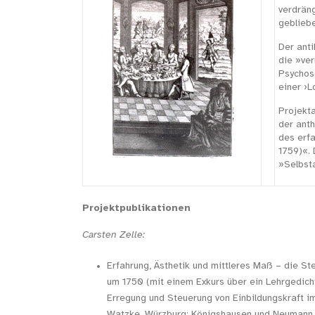
verdrän
gebliebe
Der ant
die »ve
Psychos
einer ›L
Projekta
der ant
des erf
1759)«. 
»Selbsta
Projektpublikationen
Carsten Zelle:
Erfahrung, Ästhetik und mittleres Maß – die St
um 1750 (mit einem Exkurs über ein Lehrgedich
Erregung und Steuerung von Einbildungskraft im
Watzke. Würzburg: Königshausen und Neuman