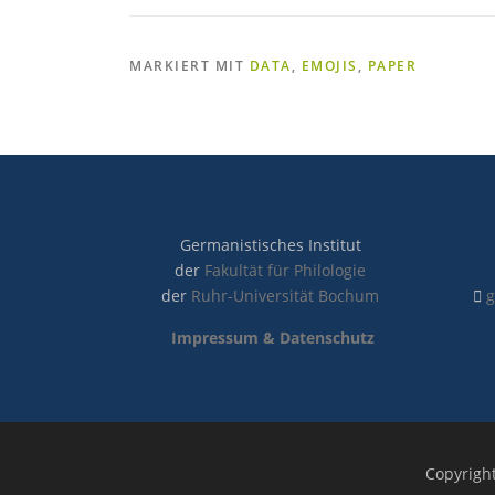
MARKIERT MIT
DATA
,
EMOJIS
,
PAPER
Germanistisches Institut
der
Fakultät für Philologie
der
Ruhr-Universität Bochum
g
Impressum & Datenschutz
Copyright