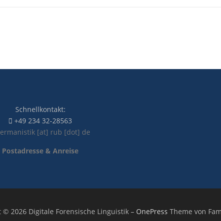
Schnellkontakt:
+49 234 32-28563
ermanistik [at] rub [dot] de
Postadresse & Anreise
 © 2026 Digitale Forensische Linguistik
–
OnePress
Theme von Fa