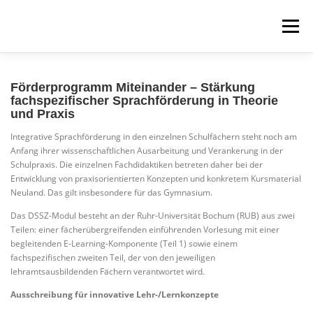
Zum
Inhalt
Menü
springen
ÜBER UNS
PROJEKTE
FÜR STUDIERENDE
Förderprogramm Miteinander – Stärkung
fachspezifischer Sprachförderung in Theorie
und Praxis
WEITERBILDUNGEN
Integrative Sprachförderung in den einzelnen Schulfächern steht noch am
Anfang ihrer wissenschaftlichen Ausarbeitung und Verankerung in der
Schulpraxis. Die einzelnen Fachdidaktiken betreten daher bei der
Entwicklung von praxisorientierten Konzepten und konkretem Kursmaterial
Neuland. Das gilt insbesondere für das Gymnasium.
Das DSSZ-Modul besteht an der Ruhr-Universität Bochum (RUB) aus zwei
Teilen: einer fächerübergreifenden einführenden Vorlesung mit einer
begleitenden E-Learning-Komponente (Teil 1) sowie einem
fachspezifischen zweiten Teil, der von den jeweiligen
lehramtsausbildenden Fächern verantwortet wird.
Ausschreibung für innovative Lehr-/Lernkonzepte