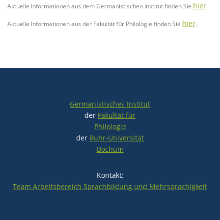
hier
Aktuelle Informationen aus dem Germanistischen Institut finden Sie
.
hier
Aktuelle Informationen aus der Fakultät für Philologie finden Sie
.
Germanistisches Institut
der
Fakultät für
Philologie
der
Ruhr-Universität
Bochum
Kontakt:
Team Arbeitsbereich Sprachbildung und Mehrsprachigkeit