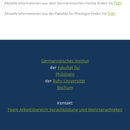
hier
Aktuelle Informationen aus dem Germanistischen Institut finden Sie
.
hier
Aktuelle Informationen aus der Fakultät für Philologie finden Sie
.
Germanistisches Institut
der
Fakultät für
Philologie
der
Ruhr-Universität
Bochum
Kontakt:
Team Arbeitsbereich Sprachbildung und Mehrsprachigkeit