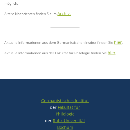
möglich.
Archiv.
Ältere Nachrichten finden Sie im
hier
Aktuelle Informationen aus dem Germanistischen Institut finden Sie
.
hier
Aktuelle Informationen aus der Fakultät für Philologie finden Sie
.
Germanistisches Institut
der
Fakultät für
Philologie
der
Ruhr-Universität
Bochum