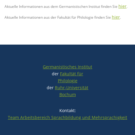
hier
Aktuelle Informationen aus dem Germanistischen Institut finden Sie
.
hier
Aktuelle Informationen aus der Fakultät für Philologie finden Sie
.
Germanistisches Institut
der
Fakultät für
Philologie
der
Ruhr-Universität
Bochum
Kontakt:
Team Arbeitsbereich Sprachbildung und Mehrsprachigkeit