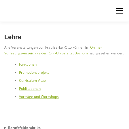
Zum
Inhalt
Menü
springen
ÜBER UNS
PROJEKTE
FÜR STUDIERENDE
Lehre
Alle Veranstaltungen von Frau Berkel-Otto können im
Online-
Vorlesungsverzeichnis der Ruhr-Universität Bochum
nachgesehen werden.
WEITERBILDUNGEN
Funktionen
Promotionsprojekt
Curriculum Vitae
Publikationen
Vorträge und Workshops
Berufsfeldpraktika