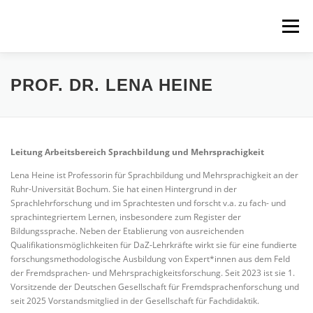
Zum
Inhalt
Menü
springen
ÜBER UNS
PROJEKTE
FÜR STUDIERENDE
PROF. DR. LENA HEINE
WEITERBILDUNGEN
Leitung Arbeitsbereich Sprachbildung und Mehrsprachigkeit
Lena Heine ist Professorin für Sprachbildung und Mehrsprachigkeit an der
Ruhr-Universität Bochum. Sie hat einen Hintergrund in der
Sprachlehrforschung und im Sprachtesten und forscht v.a. zu fach- und
sprachintegriertem Lernen, insbesondere zum Register der
Bildungssprache. Neben der Etablierung von ausreichenden
Qualifikationsmöglichkeiten für DaZ-Lehrkräfte wirkt sie für eine fundierte
forschungsmethodologische Ausbildung von Expert*innen aus dem Feld
der Fremdsprachen- und Mehrsprachigkeitsforschung. Seit 2023 ist sie 1.
Vorsitzende der Deutschen Gesellschaft für Fremdsprachenforschung und
seit 2025 Vorstandsmitglied in der Gesellschaft für Fachdidaktik.