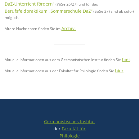
DaZ-Unterricht fördern"
(WiSe 26/27) und für das
Berufsfeldpraktikum „Sommerschule DaZ“
(SoSe 27) sind ab sofort
möglich.
Archiv.
Ältere Nachrichten finden Sie im
hier
Aktuelle Informationen aus dem Germanistischen Institut finden Sie
.
hier
Aktuelle Informationen aus der Fakultät für Philologie finden Sie
.
Germanistisches Institut
der
Fakultät für
Philologie